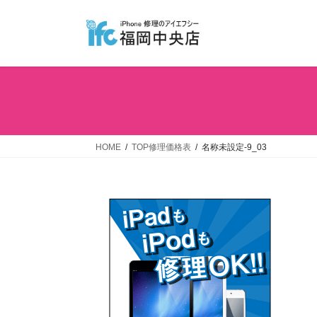
コ
ナ
ン
ビ
テ
ゲ
ン
ー
ツ
シ
へ
ョ
ス
ン
キ
に
ッ
移
HOME
TOP修理価格表
名称未設定-9_03
プ
動